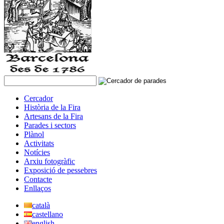
Cercador
Història de la Fira
Artesans de la Fira
Parades i sectors
Plànol
Activitats
Notícies
Arxiu fotogràfic
Exposició de pessebres
Contacte
Enllaços
català
castellano
english