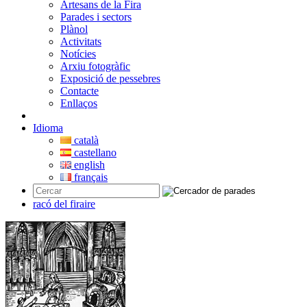
Artesans de la Fira
Parades i sectors
Plànol
Activitats
Notícies
Arxiu fotogràfic
Exposició de pessebres
Contacte
Enllaços
Idioma
català
castellano
english
français
racó del firaire