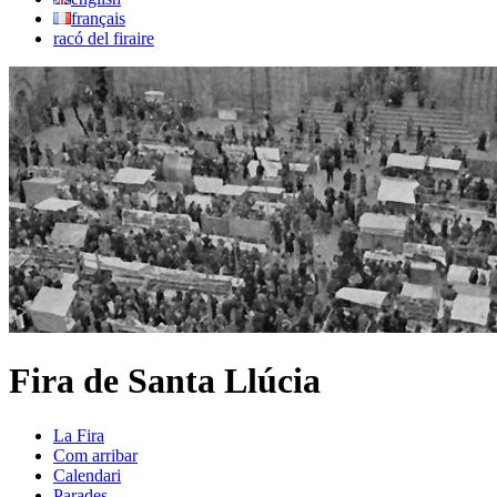
français
racó del firaire
Fira de Santa Llúcia
La Fira
Com arribar
Calendari
Parades