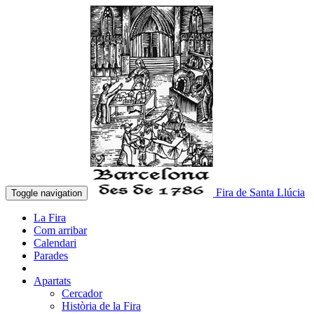
Fira de Santa Llúcia
Toggle navigation
La Fira
Com arribar
Calendari
Parades
Apartats
Cercador
Història de la Fira