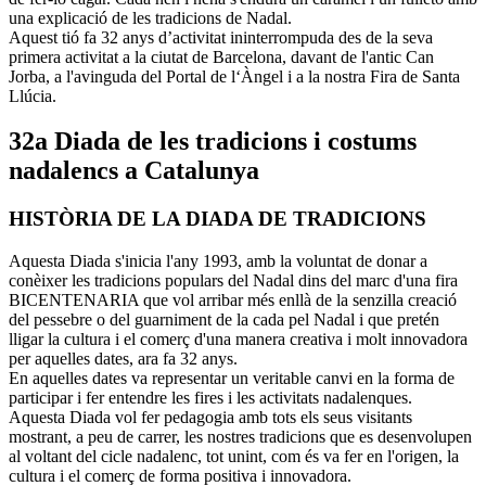
una explicació de les tradicions de Nadal.
Aquest tió fa 32 anys d’activitat ininterrompuda des de la seva
primera activitat a la ciutat de Barcelona, davant de l'antic Can
Jorba, a l'avinguda del Portal de l‘Àngel i a la nostra Fira de Santa
Llúcia.
32a Diada de les tradicions i costums
nadalencs a Catalunya
HISTÒRIA DE LA DIADA DE TRADICIONS
Aquesta Diada s'inicia l'any 1993, amb la voluntat de donar a
conèixer les tradicions populars del Nadal dins del marc d'una fira
BICENTENARIA que vol arribar més enllà de la senzilla creació
del pessebre o del guarniment de la cada pel Nadal i que pretén
lligar la cultura i el comerç d'una manera creativa i molt innovadora
per aquelles dates, ara fa 32 anys.
En aquelles dates va representar un veritable canvi en la forma de
participar i fer entendre les fires i les activitats nadalenques.
Aquesta Diada vol fer pedagogia amb tots els seus visitants
mostrant, a peu de carrer, les nostres tradicions que es desenvolupen
al voltant del cicle nadalenc, tot unint, com és va fer en l'origen, la
cultura i el comerç de forma positiva i innovadora.