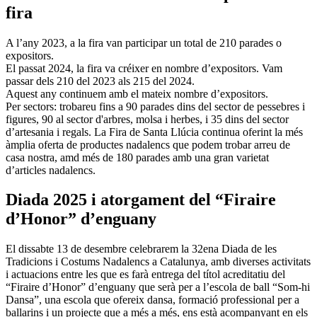
fira
A l’any 2023, a la fira van participar un total de 210 parades o
expositors.
El passat 2024, la fira va créixer en nombre d’expositors. Vam
passar dels 210 del 2023 als 215 del 2024.
Aquest any continuem amb el mateix nombre d’expositors.
Per sectors: trobareu fins a 90 parades dins del sector de pessebres i
figures, 90 al sector d'arbres, molsa i herbes, i 35 dins del sector
d’artesania i regals. La Fira de Santa Llúcia continua oferint la més
àmplia oferta de productes nadalencs que podem trobar arreu de
casa nostra, amd més de 180 parades amb una gran varietat
d’articles nadalencs.
Diada 2025 i atorgament del “Firaire
d’Honor” d’enguany
El dissabte 13 de desembre celebrarem la 32ena Diada de les
Tradicions i Costums Nadalencs a Catalunya, amb diverses activitats
i actuacions entre les que es farà entrega del títol acreditatiu del
“Firaire d’Honor” d’enguany que serà per a l’escola de ball “Som-hi
Dansa”, una escola que ofereix dansa, formació professional per a
ballarins i un projecte que a més a més, ens està acompanyant en els