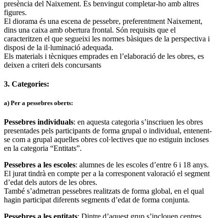
presència del Naixement. És benvingut completar-ho amb altres
figures.
El diorama és una escena de pessebre, preferentment Naixement,
dins una caixa amb obertura frontal. Són requisits que el
caracteritzen el que segueixi les normes bàsiques de la perspectiva i
disposi de la il·luminació adequada.
Els materials i tècniques emprades en l’elaboració de les obres, es
deixen a criteri dels concursants
3. Categories:
a) Per a pessebres oberts:
Pessebres individuals
: en aquesta categoria s’inscriuen les obres
presentades pels participants de forma grupal o individual, entenent-
se com a grupal aquelles obres col·lectives que no estiguin incloses
en la categoria “Entitats”.
Pessebres a les escoles
: alumnes de les escoles d’entre 6 i 18 anys.
El jurat tindrà en compte per a la corresponent valoració el segment
d’edat dels autors de les obres.
També s’admetran pessebres realitzats de forma global, en el qual
hagin participat diferents segments d’edat de forma conjunta.
Pessebres a les entitats
: Dintre d’aquest grup s’inclouen centres