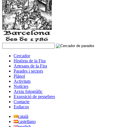
Cercador
Història de la Fira
Artesans de la Fira
Parades i sectors
Plànol
Activitats
Notícies
Arxiu fotogràfic
Exposició de pessebres
Contacte
Enllaços
català
castellano
english