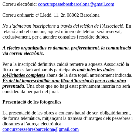
Correu electrònic:
concurspessebresbarcelona@gmail.com
Correu ordinari:: c/ Lledó, 11, 2n 08002 Barcelona
No s’admetran inscripcions a través del telèfon de l’Associació.
En
relació amb el concurs, aquest número de telèfon serà reservat,
exclusivament, per a atendre consultes i resoldre dubtes.
A efectes organitzatius es demana, preferentment, la comunicació
via correu electrònic.
Per a la inscripció definitiva caldrà remetre a aquesta Associació la
fitxa que es farà arribar als participants
amb totes les dades
sol·licitades completes
abans de la data topall anteriorment indicada.
És del tot imprescindible una fitxa d’inscripció per a cada obra
presentada
. Una obra que no hagi estat prèviament inscrita no serà
considerada per part del jurat.
Presentació de les fotografies
La presentació de les obres a concurs haurà de ser, obligatòriament,
de forma telemàtica, mitjançant la tramesa d’imatges dels pessebres i
diorames a l’adreça electrònica
concurspessebresbarcelona@gmail.com