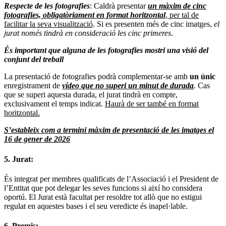
Respecte de les fotografies
: Caldrà presentar
un màxim de cinc
fotografies, obligatòriament en format horitzontal
, per tal de
facilitar la seva visualització
. Si es presenten més de cinc imatges,
el
jurat només tindrà en consideració les cinc primeres
.
És important que alguna de les fotografies mostri una visió del
conjunt del treball
La presentació de fotografies podrà complementar-se amb
un únic
enregistrament de
vídeo que no superi un minut de durada
. Cas
que se superi aquesta durada, el jurat tindrà en compte,
exclusivament el temps indicat.
Haurà de ser també en format
horitzontal.
S’estableix com a termini màxim de presentació de les imatges el
16 de gener de 2026
5. Jurat:
És integrat per membres qualificats de l’Associació i el President de
l’Entitat que pot delegar les seves funcions si així ho considera
oportú. El Jurat està facultat per resoldre tot allò que no estigui
regulat en aquestes bases i el seu veredicte és inapel·lable.
6. Premis: