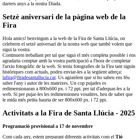
darrers anys a la nostra Diada.
Setzè aniversari de la pàgina web de la
Fira
Hola amics! benvinguts a la web de la Fira de Santa Llúcia, on
celebrem el setzè aniversari de la nostra web que també volem que
sigui la vostra.
Continuem treballant per tal que sigui el més completa possible i ens
agradaria comptar amb la vostra participació a l'hora de completar
l'arxiu fotogràfic de la web. Si teniu fotografies de la Fira tant siguin
històriques com actuals, podeu enviar-les a la següent adreça:
lafira@firadesantallucia.cat
. Us agrairíem que si ho sabeu ens féu
saber l'any i autor de les mateixes. Un cop pujades es
redimensionaran a 800x600 px. i 72 ppi. per tal d'adequar-les a la
web. Si per pujar-les les redimensioneu vosaltres, heu de saber que
le mida més petita hauria de ser 800x600 px. i 72 ppi.
Activitats a la Fira de Santa Llúcia - 2025
Programació provisional a 17 de novembre
Com cada any, estem preparant diferents activitats com el
Tió