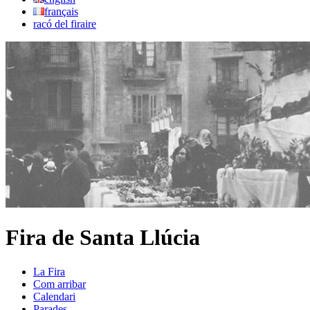
français
racó del firaire
Fira de Santa Llúcia
La Fira
Com arribar
Calendari
Parades