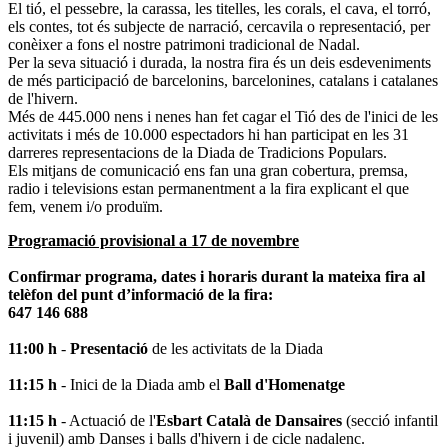
El tió, el pessebre, la carassa, les titelles, les corals, el cava, el torró,
els contes, tot és subjecte de narració, cercavila o representació, per
conèixer a fons el nostre patrimoni tradicional de Nadal.
Per la seva situació i durada, la nostra fira és un deis esdeveniments
de més participació de barcelonins, barcelonines, catalans i catalanes
de l'hivern.
Més de 445.000 nens i nenes han fet cagar el Tió des de l'inici de les
activitats i més de 10.000 espectadors hi han participat en les 31
darreres representacions de la Diada de Tradicions Populars.
Els mitjans de comunicació ens fan una gran cobertura, premsa,
radio i televisions estan permanentment a la fira explicant el que
fem, venem i/o produïm.
Programació provisional a 17 de novembre
Confirmar programa, dates i horaris durant la mateixa fira al
telèfon del punt d’informació de la fira:
647 146 688
11:00 h
-
Presentació
de les activitats de la Diada
11:15 h
- Inici de la Diada amb el
Ball d'Homenatge
11:15 h
- Actuació de l'
Esbart Català de Dansaires
(secció infantil
i juvenil) amb Danses i balls d'hivern i de cicle nadalenc.