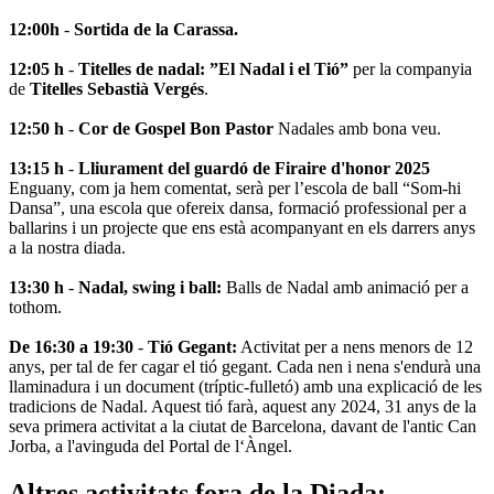
12:00h
-
Sortida de la Carassa.
12:05 h
-
Titelles de nadal: ”El Nadal i el Tió”
per la companyia
de
Titelles Sebastià Vergés
.
12:50 h
-
Cor de Gospel Bon Pastor
Nadales amb bona veu.
13:15 h
-
Lliurament del guardó de Firaire d'honor 2025
Enguany, com ja hem comentat, serà per l’escola de ball “Som-hi
Dansa”, una escola que ofereix dansa, formació professional per a
ballarins i un projecte que ens està acompanyant en els darrers anys
a la nostra diada.
13:30 h
-
Nadal, swing i ball:
Balls de Nadal amb animació per a
tothom.
De 16:30 a 19:30
-
Tió Gegant:
Activitat per a nens menors de 12
anys, per tal de fer cagar el tió gegant. Cada nen i nena s'endurà una
llaminadura i un document (tríptic-fulletó) amb una explicació de les
tradicions de Nadal. Aquest tió farà, aquest any 2024, 31 anys de la
seva primera activitat a la ciutat de Barcelona, davant de l'antic Can
Jorba, a l'avinguda del Portal de l‘Àngel.
Altres activitats fora de la Diada: