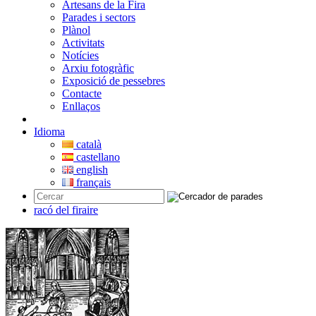
Artesans de la Fira
Parades i sectors
Plànol
Activitats
Notícies
Arxiu fotogràfic
Exposició de pessebres
Contacte
Enllaços
Idioma
català
castellano
english
français
racó del firaire