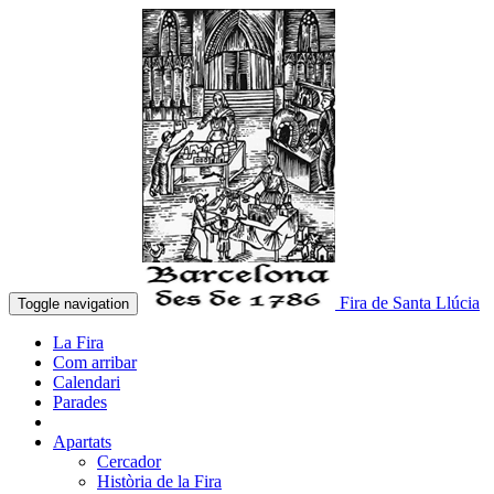
Fira de Santa Llúcia
Toggle navigation
La Fira
Com arribar
Calendari
Parades
Apartats
Cercador
Història de la Fira