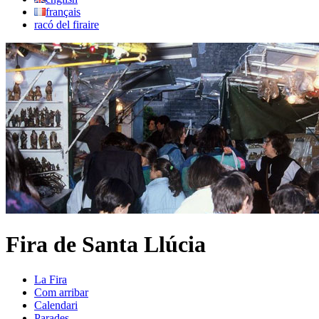
français
racó del firaire
Fira de Santa Llúcia
La Fira
Com arribar
Calendari
Parades