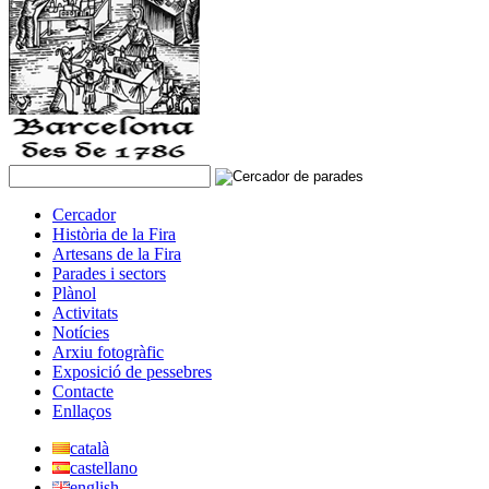
Cercador
Història de la Fira
Artesans de la Fira
Parades i sectors
Plànol
Activitats
Notícies
Arxiu fotogràfic
Exposició de pessebres
Contacte
Enllaços
català
castellano
english