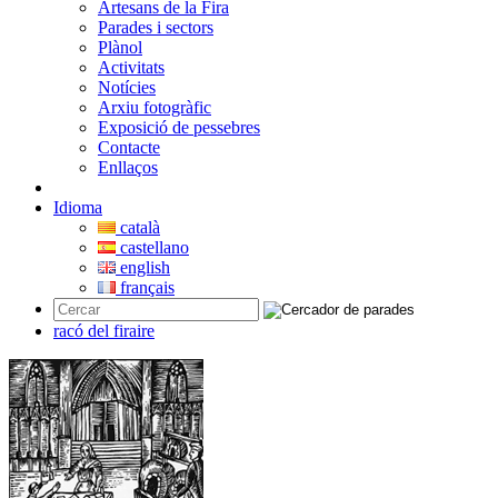
Artesans de la Fira
Parades i sectors
Plànol
Activitats
Notícies
Arxiu fotogràfic
Exposició de pessebres
Contacte
Enllaços
Idioma
català
castellano
english
français
racó del firaire