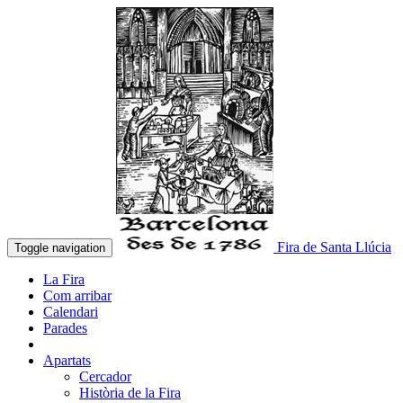
Fira de Santa Llúcia
Toggle navigation
La Fira
Com arribar
Calendari
Parades
Apartats
Cercador
Història de la Fira