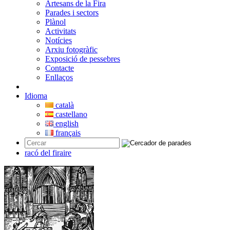
Artesans de la Fira
Parades i sectors
Plànol
Activitats
Notícies
Arxiu fotogràfic
Exposició de pessebres
Contacte
Enllaços
Idioma
català
castellano
english
français
racó del firaire