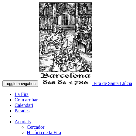
Fira de Santa Llúcia
Toggle navigation
La Fira
Com arribar
Calendari
Parades
Apartats
Cercador
Història de la Fira