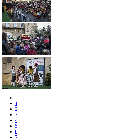
«
1
2
3
4
5
6
7