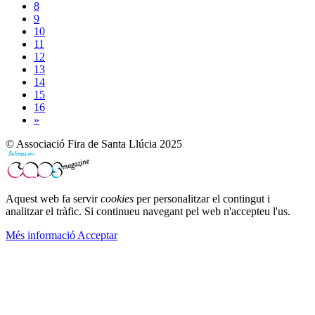
8
9
10
11
12
13
14
15
16
»
© Associació Fira de Santa Llúcia 2025
Aquest web fa servir
cookies
per personalitzar el contingut i
analitzar el tràfic. Si continueu navegant pel web n'accepteu l'us.
Més informació
Acceptar