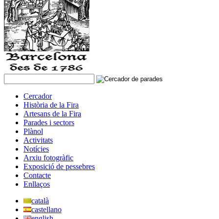
Cercador
Història de la Fira
Artesans de la Fira
Parades i sectors
Plànol
Activitats
Notícies
Arxiu fotogràfic
Exposició de pessebres
Contacte
Enllaços
català
castellano
english