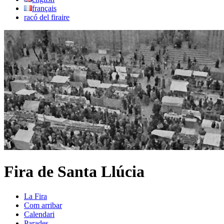
français
racó del firaire
Fira de Santa Llúcia
La Fira
Com arribar
Calendari
Parades