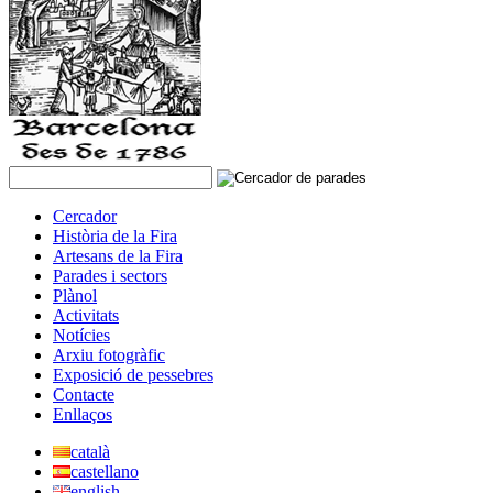
Cercador
Història de la Fira
Artesans de la Fira
Parades i sectors
Plànol
Activitats
Notícies
Arxiu fotogràfic
Exposició de pessebres
Contacte
Enllaços
català
castellano
english