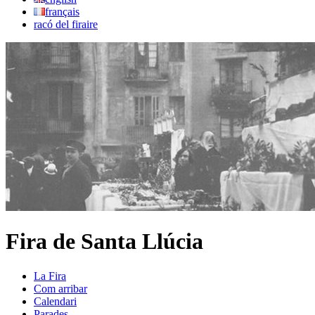
français
racó del firaire
Fira de Santa Llúcia
La Fira
Com arribar
Calendari
Parades