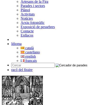
Artesans de la Fira
Parades i sectors
Plànol
Activitats
Notícies
Arxiu fotogràfic
Exposició de pessebres
Contacte
Enllaços
Idioma
català
castellano
english
français
racó del firaire