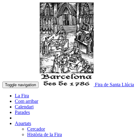
Fira de Santa Llúcia
Toggle navigation
La Fira
Com arribar
Calendari
Parades
Apartats
Cercador
Història de la Fira